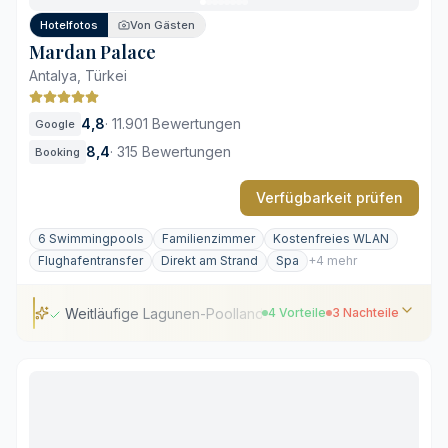
Hotelfotos
Von Gästen
Mardan Palace
Antalya, Türkei
4,8
·
11.901 Bewertungen
Google
8,4
·
315 Bewertungen
Booking
Verfügbarkeit prüfen
6 Swimmingpools
Familienzimmer
Kostenfreies WLAN
Flughafentransfer
Direkt am Strand
Spa
+4 mehr
Weitläufige Lagunen-Poollandschaft
4 Vorteile
3 Nachteile
Weitläufige Lagunen-Poollandschaft
Prachtvolle, osmanisch inspirierte Architektur
Privatsandstrand mit weißem Quarzsand
Vielfältiges Angebot an internationalen Restaurants