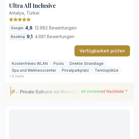
Ultra All Inclusive
Antalya, Türkei
4,8
·
12.982 Bewertungen
Google
9,1
·
4.681 Bewertungen
Booking
Verfügbarkeit prüfen
Kostenfreies WLAN
Pools
Direkte Strandlage
Spa und Wellnesscenter
Privatparkplatz
Tennisplätze
+3 mehr
Private Balkone mit Meerblick
4 Vorteile
2 Nachteile
Private Balkone mit Meerblick
Weitläufige, gestaltete Poollandschaft
Umfangreicher Spa-Bereich nahe dem Strand
Gepflegte Tennisplätze auf dem Areal