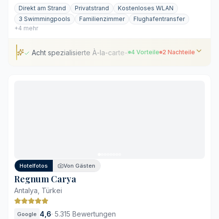
Direkt am Strand
Privatstrand
Kostenloses WLAN
3 Swimmingpools
Familienzimmer
Flughafentransfer
+4 mehr
Acht spezialisierte À-la-carte-Restaurants
4 Vorteile
2 Nachteile
Acht spezialisierte À-la-carte-Restaurants
Getrennte Bereiche für Erwachsene und Familien
Traditioneller Hamam und Spa-Anwendungen
Großzügige Poollandschaft mit Wasserrutschen
Weitläufige Anlage mit langen Gehwegen
Frühzeitige Reservierung für Restaurants erforderlich
Hotelfotos
Von Gästen
Regnum Carya
Antalya, Türkei
4,6
·
5.315 Bewertungen
Google