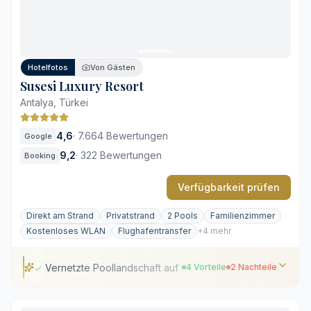
Distanz zum Stadtzentrum von Antalya
Wartezeiten während der Hauptsaison
Zusatzkosten für exklusive Leistungen
Hotelfotos
Von Gästen
Susesi Luxury Resort
Antalya, Türkei
4,6
·
7.664 Bewertungen
Google
9,2
·
322 Bewertungen
Booking
Verfügbarkeit prüfen
Direkt am Strand
Privatstrand
2 Pools
Familienzimmer
Kostenloses WLAN
Flughafentransfer
+4 mehr
Vernetzte Poollandschaft auf mehreren Ebenen
4 Vorteile
2 Nachteile
Vernetzte Poollandschaft auf mehreren Ebenen