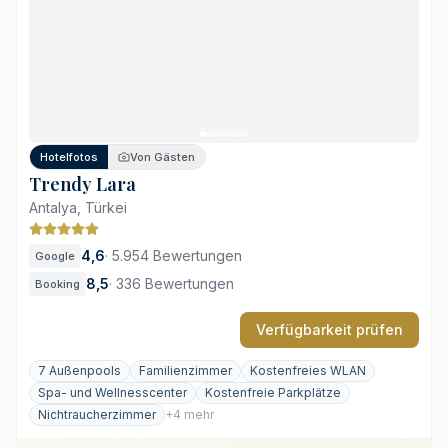
Eindrucksvolle Lage zwischen Gebirge und Meer
Umfangreiches Sport- und Tennisangebot
Private Balkone mit Blick auf das Mittelmeer
Inklusiv-Eintritt in den Themenpark Land of Legends
Lage abseits des Stadtzentrums von Antalya
Hohe Auslastung während der Sommermonate
Hotelfotos
Von Gästen
Renovierungsbedarf in vereinzelten Wohneinheiten
Trendy Lara
Antalya, Türkei
4,6
·
5.954 Bewertungen
Google
8,5
·
336 Bewertungen
Booking
Verfügbarkeit prüfen
7 Außenpools
Familienzimmer
Kostenfreies WLAN
Spa- und Wellnesscenter
Kostenfreie Parkplätze
Nichtraucherzimmer
+4 mehr