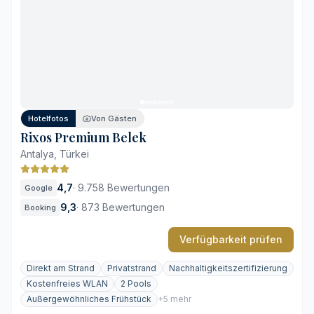
Spezialisierte Ayurveda- und Steintherapien
Direkter Zugang zum privaten Mittelmeerstrand
Beheizte Innenpools unter architektonischen
Glasdächern
Weitläufiges Areal mit langen Fußwegen
Abendliche Geräuschkulisse in zentralen Bereichen
Hotelfotos
Von Gästen
Rixos Premium Belek
Antalya, Türkei
4,7
·
9.758 Bewertungen
Google
9,3
·
873 Bewertungen
Booking
Verfügbarkeit prüfen
Direkt am Strand
Privatstrand
Nachhaltigkeitszertifizierung
Kostenfreies WLAN
2 Pools
Außergewöhnliches Frühstück
+5 mehr