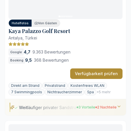
Lebhafte Atmosphäre in der Hauptsaison
Reservierungspflicht in den Spezialitätenrestaurants
Hotelfotos
Von Gästen
Kaya Palazzo Golf Resort
Antalya, Türkei
4,7
·
9.363 Bewertungen
Google
9,5
·
368 Bewertungen
Booking
Verfügbarkeit prüfen
Direkt am Strand
Privatstrand
Kostenfreies WLAN
7 Swimmingpools
Nichtraucherzimmer
Spa
+5 mehr
Weitläufiger privater Sandstrand
3 Vorteile
2 Nachteile
Weitläufiger privater Sandstrand
Hauseigener 18-Loch-Meisterschaftsplatz