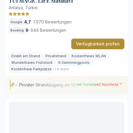
TUI MAGIC LIFE Masmavi
Antalya, Türkei
4,7
·
7.970 Bewertungen
Google
9
·
844 Bewertungen
Booking
Verfügbarkeit prüfen
Direkt am Strand
Privatstrand
Kostenfreies WLAN
Wunderbares Frühstück
6 Swimmingpools
Kostenfreie Parkplätze
+4 mehr
Privater Strandzugang am Mittelmeer
4 Vorteile
2 Nachteile
Privater Strandzugang am Mittelmeer
Weitläufige Poollandschaft
Abwechslungsreiche Gastronomie
Professionelles Wassersportangebot