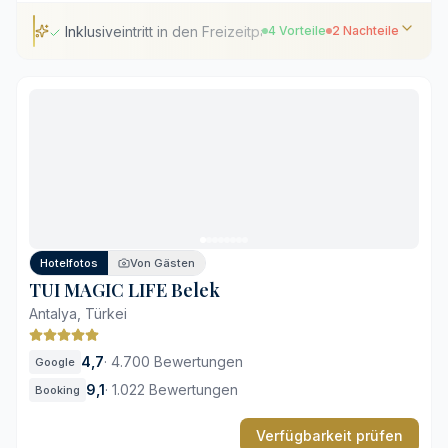
Inklusiveintritt in den Freizeitpark Land of Legends
4 Vorteile
2 Nachteile
Inklusiveintritt in den Freizeitpark Land of Legends
Weitläufiger Privatstrand auf einem großzügigen Areal
Hauseigene Einkaufsgalerie mit Premium-Marken
Umfassende Wellness- und Spa-Einrichtungen
Die Größe der Anlage bringt längere Fußwege mit sich
Hohes Gästeaufkommen während der Hauptsaison
Hotelfotos
Von Gästen
TUI MAGIC LIFE Belek
Antalya, Türkei
4,7
·
4.700 Bewertungen
Google
9,1
·
1.022 Bewertungen
Booking
Verfügbarkeit prüfen