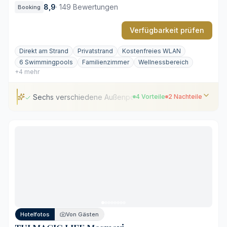
8,9
·
149 Bewertungen
Booking
Verfügbarkeit prüfen
Direkt am Strand
Privatstrand
Kostenfreies WLAN
6 Swimmingpools
Familienzimmer
Wellnessbereich
+4 mehr
Sechs verschiedene Außenpools
4 Vorteile
2 Nachteile
Sechs verschiedene Außenpools
Direkter Zugang zum privaten Mittelmeerstrand
Umfassendes Spa- und Wellnesszentrum
Kulinarische Vielfalt im Ultra-All-Inclusive-Rahmen
Saisonale Verfügbarkeit der Außenanlagen
Akustische Präsenz des Abendprogramms
Hotelfotos
Von Gästen