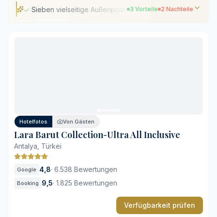
Sieben vielseitige Außenpools
3 Vorteile
2 Nachteile
Sieben vielseitige Außenpools
Eigener privater Strandabschnitt
Großzügiger Spa- und Wellnessbereich
Abseits der Einkaufsmeilen gelegen
Hohe Auslastung in der Hauptsaison
Hotelfotos
Von Gästen
Lara Barut Collection-Ultra All Inclusive
Antalya, Türkei
4,8
·
6.538 Bewertungen
Google
9,5
·
1.825 Bewertungen
Booking
Verfügbarkeit prüfen