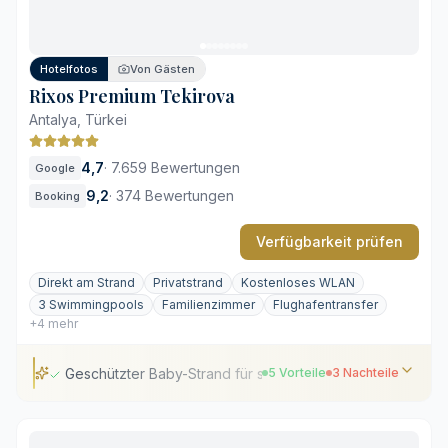
Hoher Geräuschpegel in der Hauptsaison
Abgeschiedene Lage zu Belek
Hotelfotos
Von Gästen
Rixos Premium Tekirova
Antalya, Türkei
4,7
·
7.659 Bewertungen
Google
9,2
·
374 Bewertungen
Booking
Verfügbarkeit prüfen
Direkt am Strand
Privatstrand
Kostenloses WLAN
3 Swimmingpools
Familienzimmer
Flughafentransfer
+4 mehr
Geschützter Baby-Strand für sicheres Baden
5 Vorteile
3 Nachteile
Geschützter Baby-Strand für sicheres Baden