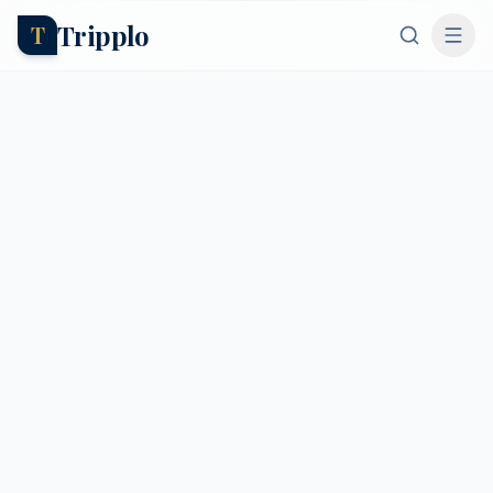
Tripplo
T