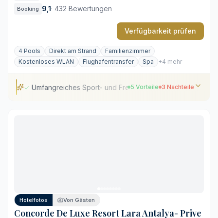
9,1
·
432 Bewertungen
Booking
Verfügbarkeit prüfen
4 Pools
Direkt am Strand
Familienzimmer
Kostenloses WLAN
Flughafentransfer
Spa
+4 mehr
Umfangreiches Sport- und Freizeitangebot
5 Vorteile
3 Nachteile
Umfangreiches Sport- und Freizeitangebot
Zehn internationale Restaurants
Weitläufiger privater Sandstrand
Großzügige Suiten mit Meerblick
Direkter Zugang zum Carya Golfplatz
Hohe Dynamik in der Hauptsaison
Zusatzkosten bei Spezialangeboten
Hotelfotos
Von Gästen
Schwankende Serviceintensität bei Vollauslastung
Concorde De Luxe Resort Lara Antalya- Prive