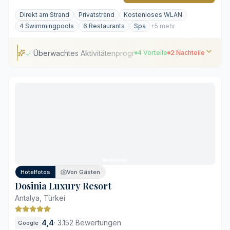
Direkt am Strand
Privatstrand
Kostenloses WLAN
4 Swimmingpools
6 Restaurants
Spa
+5 mehr
Überwachtes Aktivitätenprogramm für Kinder
4 Vorteile
2 Nachteile
Überwachtes Aktivitätenprogramm für Kinder
Unmittelbare Lage am privaten Sandstrand
Kulinarische Vielfalt in sechs Restaurants
Großzügige Poollandschaft mit vier Becken
Lebhafte Atmosphäre in der Hochsaison
Weitläufiges Areal mit längeren Gehwegen
Hotelfotos
Von Gästen
Dosinia Luxury Resort
Antalya, Türkei
4,4
·
3.152 Bewertungen
Google