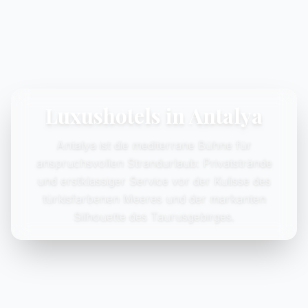
Luxushotels in Antalya
Antalya ist die mediterrane Bühne für
anspruchsvollen Strandurlaub: Privatstrände
und erstklassiger Service vor der Kulisse des
türkisfarbenen Meeres und der markanten
Silhouette des Taurusgebirges.