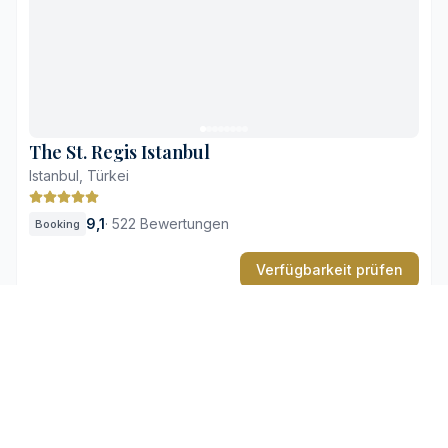
Marmorbäder mit Fußbodenheizung
Private Terrassen mit Blick auf den Bosporus
Asiatisch inspirierte Anwendungen im CHI
Dichter Verkehr im Viertel Beşiktaş
Hoher Aufpreis für Zimmer mit Bosporusblick
The St. Regis Istanbul
Istanbul, Türkei
9,1
·
522 Bewertungen
Booking
Verfügbarkeit prüfen
Kostenloses WLAN
2 Pools
Spa & Wellnesscenter
Kostenfreie Parkplätze
Familienzimmer
Fitnesscenter
+4 mehr
Aufmerksamer Butler-Service rund um die Uhr
4 Vorteile
2 Nachteile