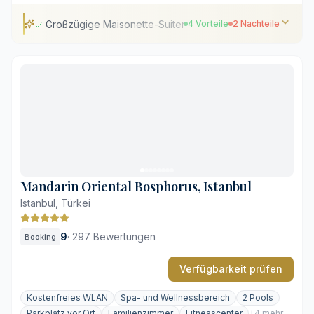
Großzügige Maisonette-Suiten mit Kitchenette
4 Vorteile
2 Nachteile
Großzügige Maisonette-Suiten mit Kitchenette
Panoramablick auf die Skyline von Istanbul
Umfangreicher Wellnessbereich im Haus
Schallisolierte Zimmer für ungestörte Ruhe
Hohes Verkehrsaufkommen in der Umgebung
Einfache Ausstattung der Kitchenettes
Mandarin Oriental Bosphorus, Istanbul
Istanbul, Türkei
9
·
297 Bewertungen
Booking
Verfügbarkeit prüfen
Kostenfreies WLAN
Spa- und Wellnessbereich
2 Pools
Parkplatz vor Ort
Familienzimmer
Fitnesscenter
+4 mehr