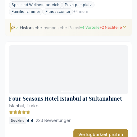
Spa- und Wellnessbereich
Privatparkplatz
Familienzimmer
Fitnesscenter
+4 mehr
Historische osmanische Palastarchitektur
4 Vorteile
2 Nachteile
Historische osmanische Palastarchitektur
Beheizter Außenpool direkt am Ufer
Weitläufiger Wellness- und Spa-Bereich
Großzügige Terrasse mit Bosporus-Blick
Gehobenes Preisniveau in den Restaurants
Verkehrsbelastung zu Stoßzeiten in der Umgebung
Four Seasons Hotel Istanbul at Sultanahmet
Istanbul, Türkei
9,4
·
233 Bewertungen
Booking
Verfügbarkeit prüfen