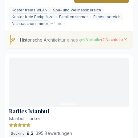
Kostenfreies WLAN
Spa- und Wellnessbereich
Kostenfreie Parkplätze
Familienzimmer
Fitnessbereich
Nichtraucherzimmer
+4 mehr
Historische Architektur eines ehemaligen Gefängnisses
4 Vorteile
2 Nachteile
Historische Architektur eines ehemaligen Gefängnisses
Fußläufige Nähe zu den Wahrzeichen von Sultanahmet
Begrünter Innenhof und Panoramablick von der
Dachterrasse
Interieur mit Werken lokaler Kunsthandwerker
Ruhiges Viertel nach Einbruch der Dunkelheit
Kein großer Außenpool vorhanden
Raffles Istanbul
Istanbul, Türkei
9,3
·
395 Bewertungen
Booking