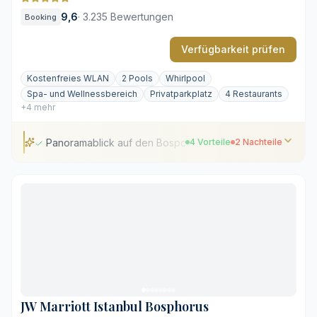
9,6
·
3.235 Bewertungen
Booking
Verfügbarkeit prüfen
Kostenfreies WLAN
2 Pools
Whirlpool
Spa- und Wellnessbereich
Privatparkplatz
4 Restaurants
+4 mehr
Panoramablick auf den Bosporus
4 Vorteile
2 Nachteile
Panoramablick auf den Bosporus
Fähranleger in Gehweite
Vier hauseigene Gastronomiekonzepte
Großer Wellnessbereich mit zwei Pools
Steiler Rückweg vom Ufer
Entfernung zur Altstadt Sultanahmet
JW Marriott Istanbul Bosphorus