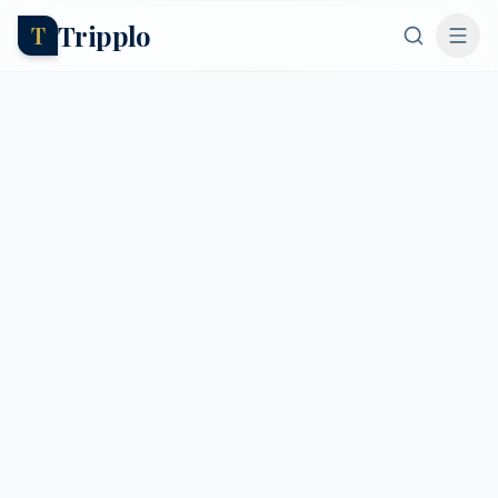
Tripplo
T