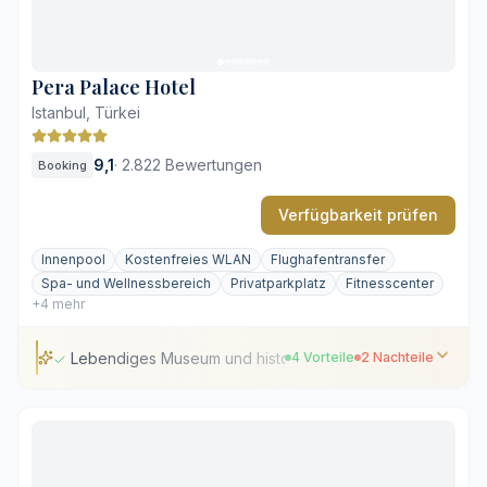
Lebhafter Stadtverkehr in der Umgebung
Gehobene Gebühren für den Parkservice
Pera Palace Hotel
Istanbul, Türkei
9,1
·
2.822 Bewertungen
Booking
Verfügbarkeit prüfen
Innenpool
Kostenfreies WLAN
Flughafentransfer
Spa- und Wellnessbereich
Privatparkplatz
Fitnesscenter
+4 mehr
Lebendiges Museum und historisches Erbe
4 Vorteile
2 Nachteile
Lebendiges Museum und historisches Erbe
Weite Ausblicke auf das Goldene Horn
Klassisches Design mit modernem Spa