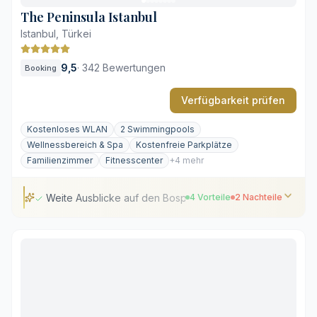
Kostenpflichtiger Parkservice
The Peninsula Istanbul
Istanbul, Türkei
9,5
·
342 Bewertungen
Booking
Verfügbarkeit prüfen
Kostenloses WLAN
2 Swimmingpools
Wellnessbereich & Spa
Kostenfreie Parkplätze
Familienzimmer
Fitnesscenter
+4 mehr
Weite Ausblicke auf den Bosporus direkt am Ufer
4 Vorteile
2 Nachteile
Weite Ausblicke auf den Bosporus direkt am Ufer
Großzügiges türkisches Hamam und Wellnessbereich
Vielfältige, internationale Spitzenküche
Sichere, kostenfreie Parkplätze direkt am Hotel