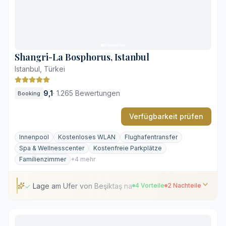
Zentrale Lage im historischen Beyoğlu
Urbane Geräuschkulisse belebter Straßen
Klassischer Grundriss begrenzt Zimmergröße
Shangri-La Bosphorus, Istanbul
Istanbul, Türkei
9,1
·
1.265 Bewertungen
Booking
Verfügbarkeit prüfen
Innenpool
Kostenloses WLAN
Flughafentransfer
Spa & Wellnesscenter
Kostenfreie Parkplätze
Familienzimmer
+4 mehr
Lage am Ufer von Beşiktaş nahe Kulturstätten
4 Vorteile
2 Nachteile
Lage am Ufer von Beşiktaş nahe Kulturstätten