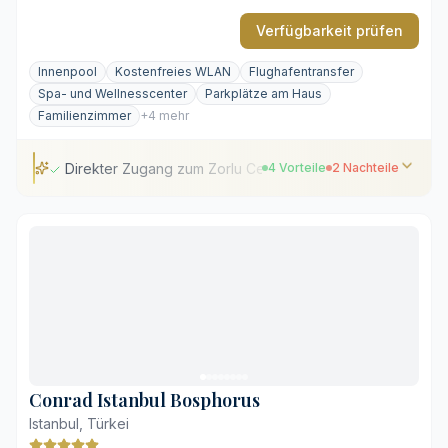
Verfügbarkeit prüfen
Innenpool
Kostenfreies WLAN
Flughafentransfer
Spa- und Wellnesscenter
Parkplätze am Haus
Familienzimmer
+4 mehr
Direkter Zugang zum Zorlu Center
4 Vorteile
2 Nachteile
Direkter Zugang zum Zorlu Center
Weitläufiger Blick auf den Bosporus
Großzügiger Wellnessbereich
Große private Balkone und Terrassen
Abseits der historischen Altstadt
Moderne Architektur ohne historischen Bosphorus-
Charme
Conrad Istanbul Bosphorus
Istanbul, Türkei