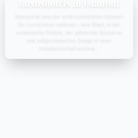
Luxushotels in Istanbul
Istanbul ist eine der eindrucksvollsten Kulissen
für Luxusreisen weltweit – eine Stadt, in der
osmanische Paläste, der glitzernde Bosporus
und zeitgenössisches Design in einer
Hotellandschaft aufeina…