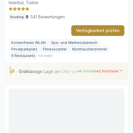
Istanbul, Türkei
9
·
541 Bewertungen
Booking
Verfügbarkeit prüfen
Kostenfreies WLAN
Spa- und Wellnessbereich
Privatparkplatz
Fitnesscenter
Nichtraucherzimmer
6 Restaurants
+4 mehr
Erstklassige Lage am Ufer von Karaköy
4 Vorteile
2 Nachteile
Erstklassige Lage am Ufer von Karaköy
Sechs vielseitige Restaurantkonzepte
Weitläufiger unterirdischer Spabereich
Liebevoll restauriertes Gebäude aus dem 19.
Jahrhundert
Lebhafte Geräuschkulisse im Viertel