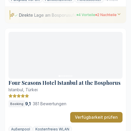
Direkte Lage am Bosporusufer
4 Vorteile
2 Nachteile
Direkte Lage am Bosporusufer
Weitläufiges unterirdisches Spa
Private Balkone in fast allen Zimmern
Erstklassige Restaurants direkt am Wasser
Gehobenes Preisniveau in der Hauptsaison
Entfernung zur Altstadt Sultanahmet
Four Seasons Hotel Istanbul at the Bosphorus
Istanbul, Türkei
9,1
·
381 Bewertungen
Booking
Verfügbarkeit prüfen
Außenpool
Kostenfreies WLAN