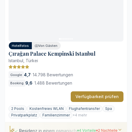
Hotelfotos
Von Gästen
Çırağan Palace Kempinski Istanbul
Istanbul, Türkei
4,7
·
14.798 Bewertungen
Google
9,6
·
1.488 Bewertungen
Booking
Verfügbarkeit prüfen
2 Pools
Kostenfreies WLAN
Flughafentransfer
Spa
Privatparkplatz
Familienzimmer
+4 mehr
Residenz in einem osmanischen Palast
4 Vorteile
2 Nachteile