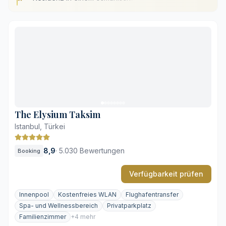
Residenz in einem osmanischen Palast
Beheizter Infinity-Pool am Bosporus-Ufer
Privater Zugang zur Meerenge
Restaurierte Architektur des 19. Jahrhunderts
Entfernung zur Altstadt Sultanahmet
Hohes Preisniveau der Gastronomie
The Elysium Taksim
Istanbul, Türkei
8,9
·
5.030 Bewertungen
Booking
Verfügbarkeit prüfen
Innenpool
Kostenfreies WLAN
Flughafentransfer
Spa- und Wellnessbereich
Privatparkplatz
Familienzimmer
+4 mehr