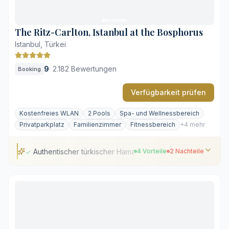
Hoher Aufpreis für Suiten mit direktem Blick aufs
Wasser
Lebhafter Fährverkehr am Tage in der Nähe
The Ritz-Carlton, Istanbul at the Bosphorus
Istanbul, Türkei
9
·
2.182 Bewertungen
Booking
Verfügbarkeit prüfen
Kostenfreies WLAN
2 Pools
Spa- und Wellnessbereich
Privatparkplatz
Familienzimmer
Fitnessbereich
+4 mehr
Authentischer türkischer Hamam im Haus
4 Vorteile
2 Nachteile
Authentischer türkischer Hamam im Haus
Infinity-Pool mit Blick auf den Bosporus
Zimmerdesign mit osmanischen Akzenten
Weitläufiger Wellness- und Spa-Bereich