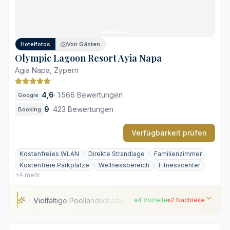
Lebhafte Umgebung in der Hochsaison
Sehr minimalistische Ästhetik
Hotelfotos
Von Gästen
Olympic Lagoon Resort Ayia Napa
Agia Napa, Zypern
4,6
·
1.566 Bewertungen
Google
9
·
423 Bewertungen
Booking
Verfügbarkeit prüfen
Kostenfreies WLAN
Direkte Strandlage
Familienzimmer
Kostenfreie Parkplätze
Wellnessbereich
Fitnesscenter
+4 mehr
Vielfältige Poollandschaften
4 Vorteile
2 Nachteile
Vielfältige Poollandschaften