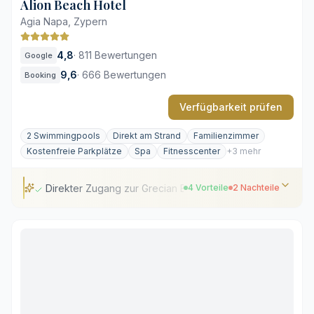
Alion Beach Hotel
Agia Napa, Zypern
4,8
·
811 Bewertungen
Google
9,6
·
666 Bewertungen
Booking
Verfügbarkeit prüfen
2 Swimmingpools
Direkt am Strand
Familienzimmer
Kostenfreie Parkplätze
Spa
Fitnesscenter
+3 mehr
Direkter Zugang zur Grecian Bay
4 Vorteile
2 Nachteile
Direkter Zugang zur Grecian Bay
Gepflegte mediterrane Palmengärten
Moderne Zimmer mit Privatbalkon
Vielfältige gastronomische Auswahl
Belebter öffentlicher Strandabschnitt