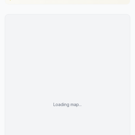
Infinity-Pool auf dem Dach mit Panoramablick
Smarte Haussteuerung im Zimmer
Ruhige Atmosphäre exklusiv für Erwachsene
Erhabene Hanglage mit Blick über den Ort
Hanglage abseits des Strandes
Lebhafte Poolmusik in den Nachmittagsstunden
Loading map...