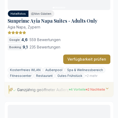
Sehr ruhige Abendgestaltung
Hotelfotos
Von Gästen
Sunprime Ayia Napa Suites - Adults Only
Agia Napa, Zypern
4,6
·
559 Bewertungen
Google
9,1
·
235 Bewertungen
Booking
Verfügbarkeit prüfen
Kostenfreies WLAN
Außenpool
Spa & Wellnessbereich
Fitnesscenter
Restaurant
Gutes Frühstück
+2 mehr
Ganzjährig geöffneter Außenpool
4 Vorteile
2 Nachteile
Ganzjährig geöffneter Außenpool
Ruhiges Adults-only-Ambiente
Durchdachter Spa- und Wellnessbereich