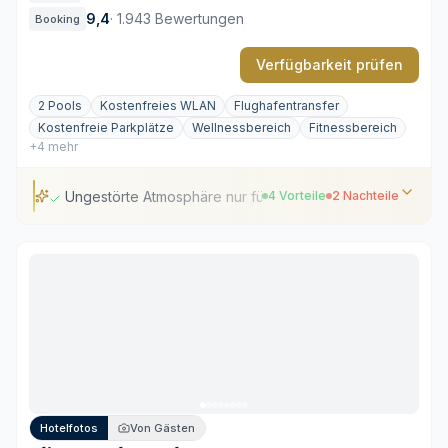
9,4
·
1.943 Bewertungen
Booking
Verfügbarkeit prüfen
2 Pools
Kostenfreies WLAN
Flughafentransfer
Kostenfreie Parkplätze
Wellnessbereich
Fitnessbereich
+4 mehr
Ungestörte Atmosphäre nur für Erwachsene
4 Vorteile
2 Nachteile
Ungestörte Atmosphäre nur für Erwachsene
Balkone mit rahmenloser Glasfront
Kurzer Weg zum Strand Maistrali
Drei Restaurants mit unterschiedlicher Kulinarik
Distanz zum lebhaften Zentrum
Kurzer Fußmarsch zu feinsandigen Badeplätzen
erforderlich
Hotelfotos
Von Gästen