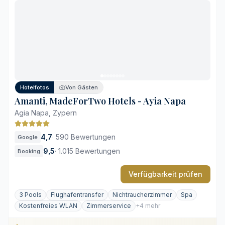
Direkte Strandnähe
Breites kulinarisches Spektrum
Getrennte Bereiche für Erwachsene und Familien
Hohe Auslastung in der Hochsaison
Weitläufiges Areal
Hotelfotos
Von Gästen
Amanti, MadeForTwo Hotels - Ayia Napa
Agia Napa, Zypern
4,7
·
590 Bewertungen
Google
9,5
·
1.015 Bewertungen
Booking
Verfügbarkeit prüfen
3 Pools
Flughafentransfer
Nichtraucherzimmer
Spa
Kostenfreies WLAN
Zimmerservice
+4 mehr