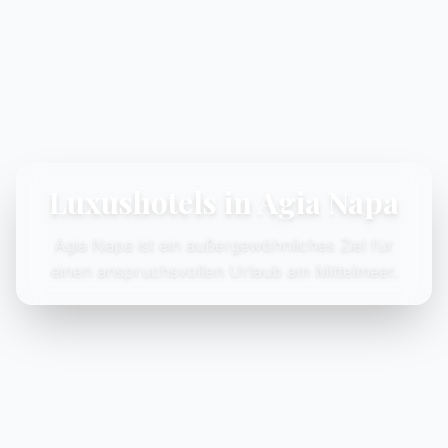
Luxushotels in Agia Napa
Agia Napa ist ein außergewöhnliches Ziel für
einen anspruchsvollen Urlaub am Mittelmeer.