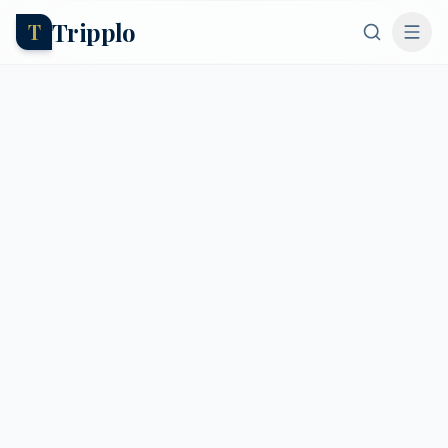
Tripplo
T