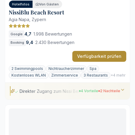
Hotelfotos
Von Gästen
NissiBlu Beach Resort
Agia Napa, Zypern
4,7
·
1.998 Bewertungen
Google
9,4
·
2.430 Bewertungen
Booking
Verfügbarkeit prüfen
2 Swimmingpools
Nichtraucherzimmer
Spa
Kostenloses WLAN
Zimmerservice
3 Restaurants
+4 mehr
Direkter Zugang zum Nissi Beach
4 Vorteile
2 Nachteile
Direkter Zugang zum Nissi Beach
Ganzjährige Bademöglichkeiten
Vielfältige Gastronomie vor Ort
Weitläufige tropische Gärten