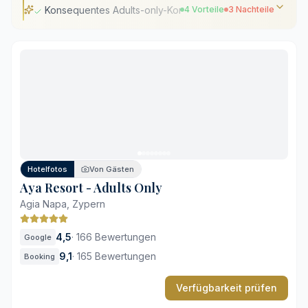
Konsequentes Adults-only-Konzept für Paare
4 Vorteile
3 Nachteile
Konsequentes Adults-only-Konzept für Paare
Vier Restaurants mit internationaler Kulinarik
Großzügiger Wellnessbereich mit drei Pools
Zentrale Lage nahe dem Hafen von Ayia Napa
Konzept strikt auf Zweisamkeit ausgelegt
Fußweg zum Strand erforderlich
Nüchterne Architektur ohne rustikalen Charme
Hotelfotos
Von Gästen
Aya Resort - Adults Only
Agia Napa, Zypern
4,5
·
166 Bewertungen
Google
9,1
·
165 Bewertungen
Booking
Verfügbarkeit prüfen