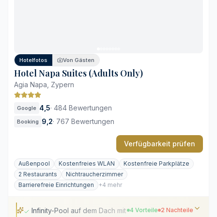
Feine mediterrane Küche
Etwas landeinwärts gelegen
Fokus auf das hoteleigene Angebot
Hotelfotos
Von Gästen
Hotel Napa Suites (Adults Only)
Agia Napa, Zypern
4,5
·
484 Bewertungen
Google
9,2
·
767 Bewertungen
Booking
Verfügbarkeit prüfen
Außenpool
Kostenfreies WLAN
Kostenfreie Parkplätze
2 Restaurants
Nichtraucherzimmer
Barrierefreie Einrichtungen
+4 mehr
Infinity-Pool auf dem Dach mit Panoramablick
4 Vorteile
2 Nachteile