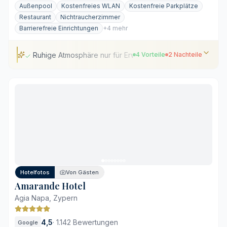
Außenpool
Kostenfreies WLAN
Kostenfreie Parkplätze
Restaurant
Nichtraucherzimmer
Barrierefreie Einrichtungen
+4 mehr
Ruhige Atmosphäre nur für Erwachsene
4 Vorteile
2 Nachteile
Ruhige Atmosphäre nur für Erwachsene
Vielfältiges, allergenbewusstes Frühstück
Stilvoller Infinity-Pool inmitten von Gärten
Balkone mit direktem Poolblick
Nicht für Familien geeignet
Begehrte Pool-Liegen am Morgen
Hotelfotos
Von Gästen
Amarande Hotel
Agia Napa, Zypern
4,5
·
1.142 Bewertungen
Google