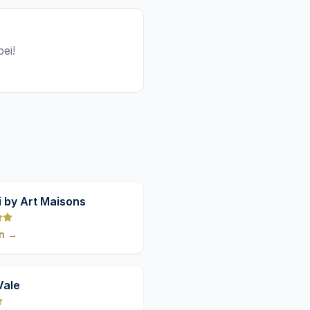
ei!
9,8
 by Art Maisons
n
→
9,8
Vale