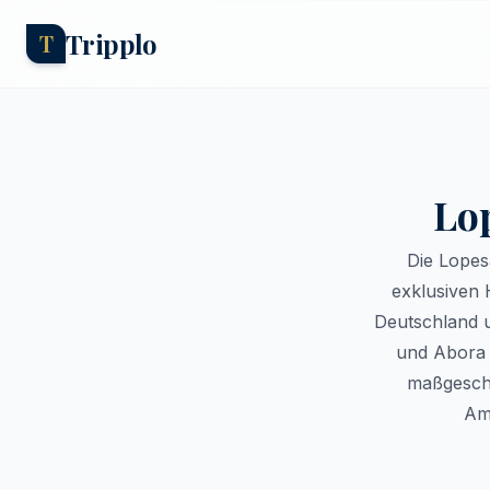
Tripplo
T
Lo
Die Lopes
exklusiven 
Deutschland u
und Abora 
maßgeschne
Amb