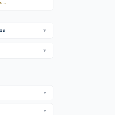
a
→
nde
▼
▼
▼
▼