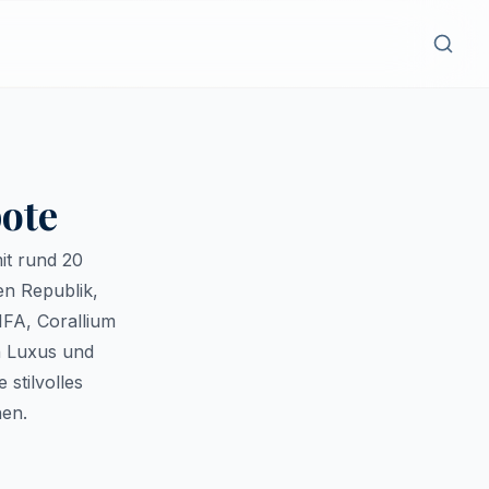
ote
it rund 20
en Republik,
IFA, Corallium
n Luxus und
 stilvolles
hen.