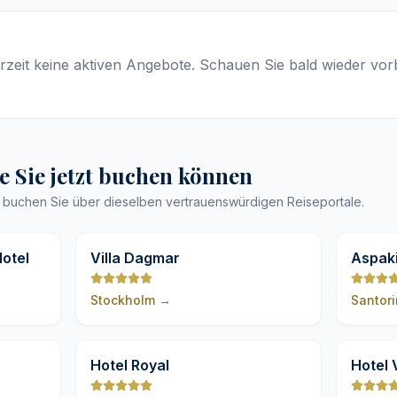
rzeit keine aktiven Angebote. Schauen Sie bald wieder vorb
ie Sie jetzt buchen können
– buchen Sie über dieselben vertrauenswürdigen Reiseportale.
9,8
9,8
otel
Villa Dagmar
Aspaki
Stockholm
→
Santori
9,8
9,8
Hotel Royal
Hotel 