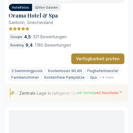
Hotelfotos
Von Gästen
Orama Hotel & Spa
Santorin, Griechenland
4,5
·
321 Bewertungen
Google
9,4
·
1.185 Bewertungen
Booking
Verfügbarkeit prüfen
3 Swimmingpools
Kostenloses WLAN
Flughafentransfer
Familienzimmer
Kostenfreie Parkplätze
Spa
+4 mehr
Zentrale Lage in ruhigerer Umgebung
4 Vorteile
2 Nachteile
Zentrale Lage in ruhigerer Umgebung
Weitläufige Poollandschaft mit drei Außenbecken
Umfangreiches Wellness- und Fitnessangebot
Familienfreundliche Infrastruktur