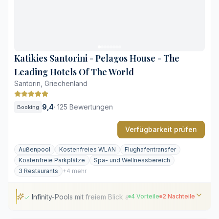
Ganzheitliche Wellnessanwendungen im Klippen-Spa
Steile Stufen und unebene Steinpfade
Eingeschränkte Privatsphäre auf einigen Terrassen
Katikies Santorini - Pelagos House - The
Leading Hotels Of The World
Santorin, Griechenland
9,4
·
125 Bewertungen
Booking
Verfügbarkeit prüfen
Außenpool
Kostenfreies WLAN
Flughafentransfer
Kostenfreie Parkplätze
Spa- und Wellnessbereich
3 Restaurants
+4 mehr
Infinity-Pools mit freiem Blick auf die Caldera
4 Vorteile
2 Nachteile