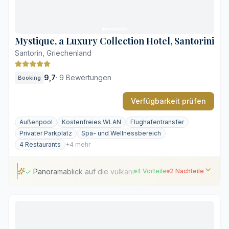
Kein direkter Blick auf die Caldera
Grober, dunkler Kieselstrand
Mystique, a Luxury Collection Hotel, Santorini
Santorin, Griechenland
9,7
·
9 Bewertungen
Booking
Verfügbarkeit prüfen
Außenpool
Kostenfreies WLAN
Flughafentransfer
Privater Parkplatz
Spa- und Wellnessbereich
4 Restaurants
+4 mehr
Panoramablick auf die vulkanische Caldera
4 Vorteile
2 Nachteile
Panoramablick auf die vulkanische Caldera
Traditionelle kykladische Höhlenarchitektur
Vier hauseigene Restaurants