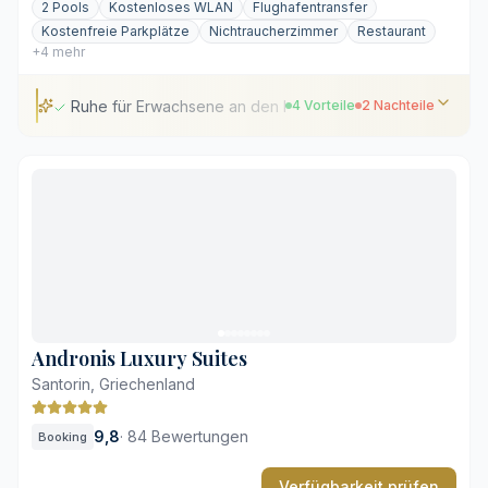
2 Pools
Kostenloses WLAN
Flughafentransfer
Kostenfreie Parkplätze
Nichtraucherzimmer
Restaurant
+4 mehr
Ruhe für Erwachsene an den Klippen
4 Vorteile
2 Nachteile
Ruhe für Erwachsene an den Klippen
Eigene Außenbereiche für jedes Zimmer
Weitläufiger Blick auf die Ägäis von den Infinity-Pools
Frisches, abwechslungsreiches Frühstück
Lage außerhalb des Zentrums von Fira
Überschaubares kulinarisches Abendangebot
Andronis Luxury Suites
Santorin, Griechenland
9,8
·
84 Bewertungen
Booking
Verfügbarkeit prüfen