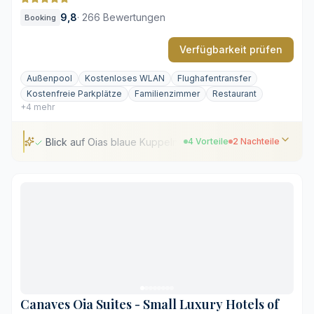
9,8
·
266 Bewertungen
Booking
Verfügbarkeit prüfen
Außenpool
Kostenloses WLAN
Flughafentransfer
Kostenfreie Parkplätze
Familienzimmer
Restaurant
+4 mehr
Blick auf Oias blaue Kuppeln
4 Vorteile
2 Nachteile
Blick auf Oias blaue Kuppeln
Traditionelle kykladische Architektur
Spabereich mit eigener Sauna
Zentrale und dennoch geschützte Lage
Steile Treppen und Hangwege
Begrenzter Platz am Hauptpool
Canaves Oia Suites - Small Luxury Hotels of