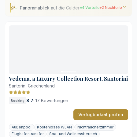
Panoramablick auf die Caldera aus jedem Zimmer
4 Vorteile
2 Nachteile
Panoramablick auf die Caldera aus jedem Zimmer
Hauseigener Wellnessbereich mit umfassendem
Angebot
Beheizter Außenpool mit Blick auf die Küste
Ruhige Lage im beschaulichen Imerovigli
Zahlreiche steile Stufen auf dem Gelände
Wenige Restaurants in fußläufiger Entfernung
Vedema, a Luxury Collection Resort, Santorini
Santorin, Griechenland
8,7
·
17 Bewertungen
Booking
Verfügbarkeit prüfen
Außenpool
Kostenloses WLAN
Nichtraucherzimmer
Flughafentransfer
Spa- und Wellnessbereich