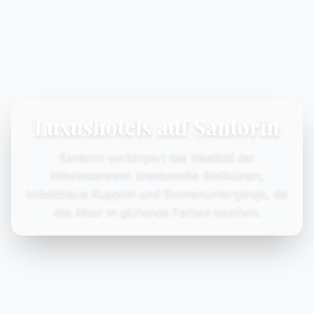
Luxushotels auf Santorin
Santorin verkörpert das Idealbild der
Mittelmeerinsel: kreideweiße Steilküsten,
kobaltblaue Kuppeln und Sonnenuntergänge, die
das Meer in glühende Farben tauchen.