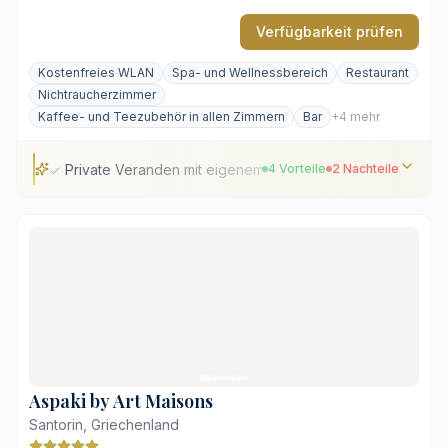
Verfügbarkeit prüfen
Kostenfreies WLAN
Spa- und Wellnessbereich
Restaurant
Nichtraucherzimmer
Kaffee- und Teezubehör in allen Zimmern
Bar
+4 mehr
Private Veranden mit eigenem Whirlpool
4 Vorteile
2 Nachteile
Private Veranden mit eigenem Whirlpool
Sechs weitläufige Außenpools
Ruhige Lage nahe dem Zentrum von Oia
Traditionelle kykladische Kuppelarchitektur
Eingeschränkter Caldera-Blick in einigen Suiten
Weitläufiges Gelände mit einigen Stufen
Aspaki by Art Maisons
Santorin, Griechenland