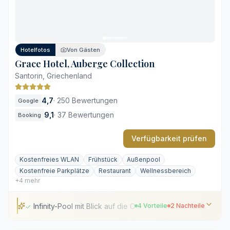
Saisonale Nutzung der Außenpools
Lage abseits der Caldera-Kante
Hotelfotos
Von Gästen
Grace Hotel, Auberge Collection
Santorin, Griechenland
4,7
·
250 Bewertungen
Google
9,1
·
37 Bewertungen
Booking
Verfügbarkeit prüfen
Kostenfreies WLAN
Frühstück
Außenpool
Kostenfreie Parkplätze
Restaurant
Wellnessbereich
+4 mehr
Infinity-Pool mit Blick auf die Caldera
4 Vorteile
2 Nachteile