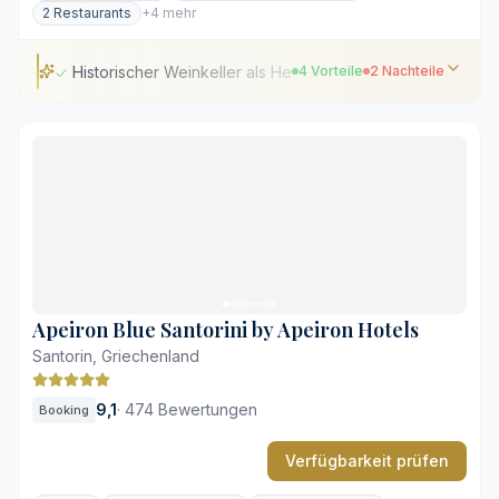
2 Restaurants
+4 mehr
Historischer Weinkeller als Herzstück
4 Vorteile
2 Nachteile
Historischer Weinkeller als Herzstück
Lage im ruhigen, mittelalterlichen Dorf
Großzügige Villen mit privaten Terrassen
Weiter Blick über die umliegenden Weinberge
Kein direkter Blick auf die Caldera
Stufen und Kopfsteinpflaster erschweren den Zugang
Apeiron Blue Santorini by Apeiron Hotels
Santorin, Griechenland
9,1
·
474 Bewertungen
Booking
Verfügbarkeit prüfen