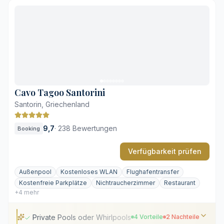
Infinity-Pool mit Blick auf die Caldera
Mediterrane Gourmetküche mit Michelin-Stern
Ruhige Klippenlage in Imerovigli
Individuelle Spa-Anwendungen in der Suite
Zahlreiche steile Steintreppen
Begrenzter Platz am Gemeinschaftspool
Cavo Tagoo Santorini
Santorin, Griechenland
9,7
·
238 Bewertungen
Booking
Verfügbarkeit prüfen
Außenpool
Kostenloses WLAN
Flughafentransfer
Kostenfreie Parkplätze
Nichtraucherzimmer
Restaurant
+4 mehr
Private Pools oder Whirlpools in den Suiten
4 Vorteile
2 Nachteile