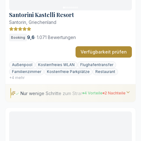
Frühzeitige Reservierung dringend empfohlen
Santorini Kastelli Resort
Santorin, Griechenland
9,6
·
1.071 Bewertungen
Booking
Verfügbarkeit prüfen
Außenpool
Kostenfreies WLAN
Flughafentransfer
Familienzimmer
Kostenfreie Parkplätze
Restaurant
+4 mehr
Nur wenige Schritte zum Strand von Kamari
4 Vorteile
2 Nachteile
Nur wenige Schritte zum Strand von Kamari
Langschläfer-Frühstück bis mittags
Ruhige, weitläufige Gartenanlage
Kurzer Transfer vom Flughafen