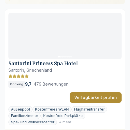
Private Pools oder Whirlpools in den Suiten
Freier Blick auf den Sonnenuntergang über der
Caldera
Ruhige Lage zwischen Fira und Oia
Zeitgenössisches Design mit hochwertigen Materialien
Hohe Nachfrage erfordert frühzeitige Buchung
Stufen und steile Hanglage erfordern Trittsicherheit
Santorini Princess Spa Hotel
Santorin, Griechenland
9,7
·
479 Bewertungen
Booking
Verfügbarkeit prüfen
Außenpool
Kostenfreies WLAN
Flughafentransfer
Familienzimmer
Kostenfreie Parkplätze
Spa- und Wellnesscenter
+4 mehr