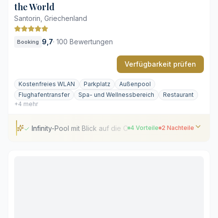
the World
Santorin, Griechenland
9,7
·
100 Bewertungen
Booking
Verfügbarkeit prüfen
Kostenfreies WLAN
Parkplatz
Außenpool
Flughafentransfer
Spa- und Wellnessbereich
Restaurant
+4 mehr
Infinity-Pool mit Blick auf die Caldera
4 Vorteile
2 Nachteile
Infinity-Pool mit Blick auf die Caldera
Hoteleigene Motoryacht für private Ausflüge
Suiten mit erlesenen Antiquitäten
Eigener Hotelparkplatz direkt vor Ort
Viele Stufen durch die Hanglage